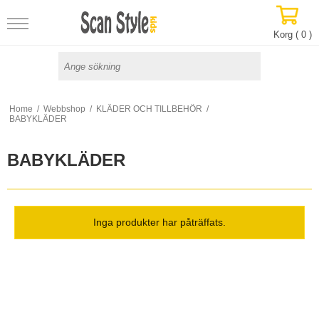
Korg (
0
)
Home
/
Webbshop
/
KLÄDER OCH TILLBEHÖR
/
BABYKLÄDER
BABYKLÄDER
Inga produkter har påträffats.