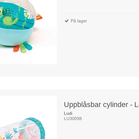
På lager
Uppblåsbar cylinder - L
Ludi
LU30098