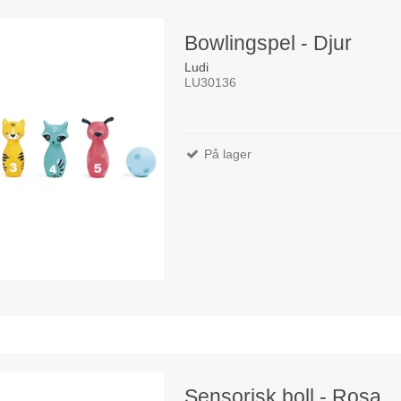
Bowlingspel - Djur
Ludi
LU30136
På lager
Sensorisk boll - Rosa