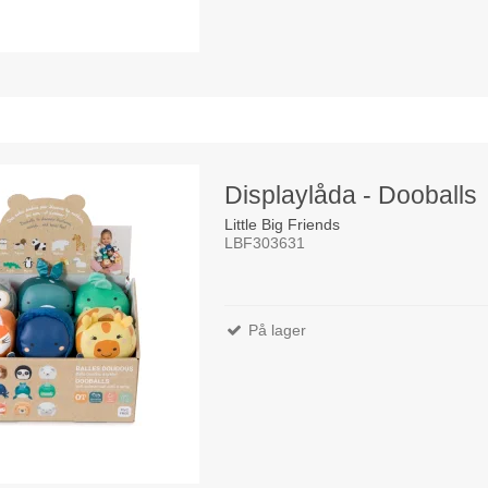
Displaylåda - Dooballs
Little Big Friends
LBF303631
På lager