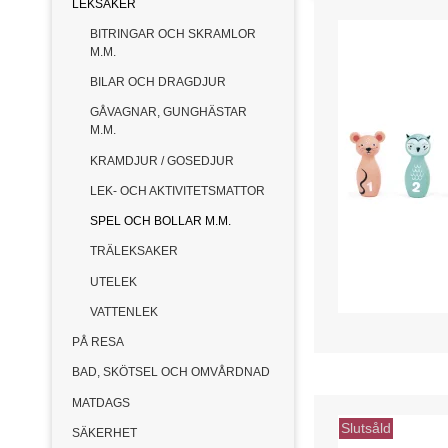
LEKSAKER
BITRINGAR OCH SKRAMLOR
M.M.
BILAR OCH DRAGDJUR
GÅVAGNAR, GUNGHÄSTAR
M.M.
KRAMDJUR / GOSEDJUR
LEK- OCH AKTIVITETSMATTOR
SPEL OCH BOLLAR M.M.
TRÄLEKSAKER
UTELEK
VATTENLEK
PÅ RESA
BAD, SKÖTSEL OCH OMVÅRDNAD
MATDAGS
Slutsåld
SÄKERHET