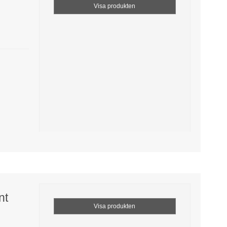
Visa produkten
nt
Visa produkten